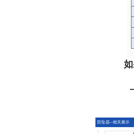
如
防坠器--相关展示