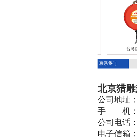
坠器
铝合金防坠器-进口防坠器
台湾防坠
联系我们
北京猎雕
公司地址
坠器
手 机：155
公司电话：03
电子信箱：34