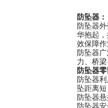
防坠器：
防坠器外
华抱起，
效保障作
防坠器广
力、桥梁
防坠器零
防坠器利
坠距离短
防坠器悬
防坠器安