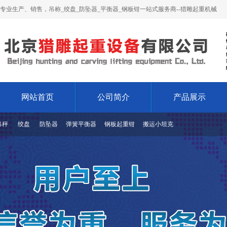
专业生产、销售，吊称_绞盘_防坠器_平衡器_钢板钳一站式服务商--猎雕起重机械
网站首页
公司简介
产品展示
吊秤
绞盘
防坠器
弹簧平衡器
钢板起重钳
搬运小坦克